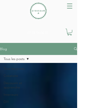
GreenAum Végétal
07 78 16 04 57
Blog
Tous les posts
Tous les posts
Créativité
Découvrir et
apprendre
Interieurs
DIY