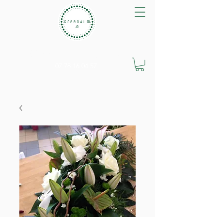
GreenAum Végétal
07 78 16 04 57