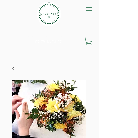
GreenAum Végétal
07 78 16 04 57