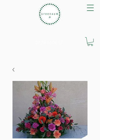
GreenAum Végétal
07 78 16 04 57