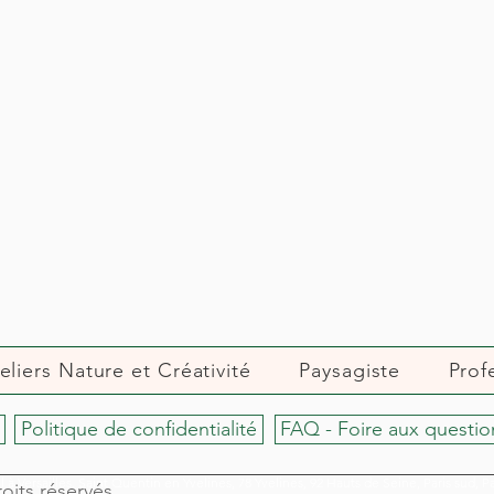
eliers Nature et Créativité
Paysagiste
Prof
Politique de confidentialité
FAQ - Foire aux questio
à Versailles, Saint Quentin en Yvelines, 78 Yvelines, 92 Hauts de Seine, Paris sud, P
oits réservés