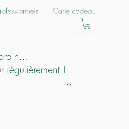
rofessionnels
Carte cadeau
07 78 16 04 57
ardin...
r régulièrement !
Name(s)
j,f);})(window,document,'script','dataLayer','GTM-MKHTPFGP');</script><!-- End Google Tag Manager -->