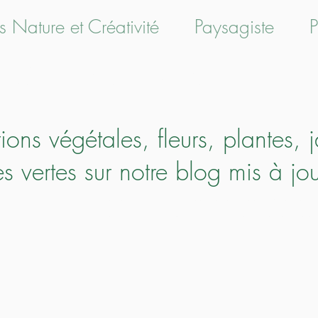
rs Nature et Créativité
Paysagiste
P
GreenAum Végétal
tions végétales, fleurs, plantes, j
s vertes sur notre blog mis à jou
<!-- Google Tag Manager --><script>(function(w,d,s,l,i){w[l]=w[l]||[];w[l].push({'gtm.start':new Date().getTime(),event:'gtm.js'});var f=d.getElementsByTag
[0],j=d.createElement(s),dl=l!='dataLayer'?'&l='+l:'';j.async=true;j.src='https://www.googletagmanager.com/gtm.js?id='+i+dl;f.parentNode.insertBefore(