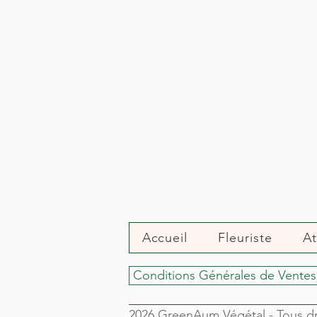
Accueil
Fleuriste
At
Conditions Générales de Ventes
Livraison de fleurs et bouquets, abonnement floral 
2026 GreenAum Végétal - Tous dr