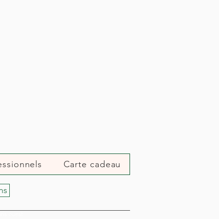
essionnels
Carte cadeau
ns
aris ouest