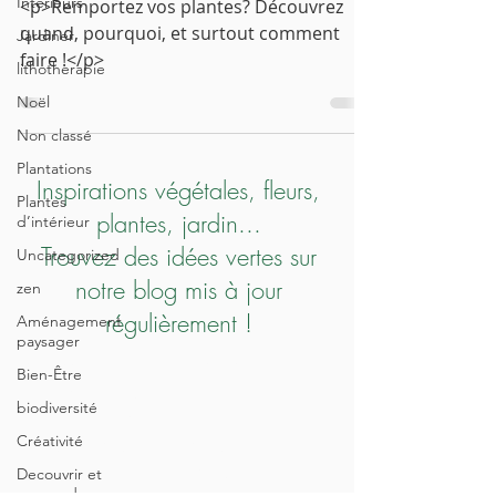
Interieurs
<p>Remportez vos plantes? Découvrez
quand, pourquoi, et surtout comment
Jardiner
faire !</p>
lithotherapie
Noël
Non classé
Plantations
Inspirations végétales, fleurs,
Plantes
plantes, jardin...
d’intérieur
Trouvez des idées vertes sur
Uncategorized
notre blog mis à jour
zen
régulièrement !
Aménagement
paysager
<!-- Google Tag Manager --><script>
Bien-Être
(function(w,d,s,l,i){w[l]=w[l]||
biodiversité
[];w[l].push({'gtm.start':new
Créativité
Date().getTime(),event:'gtm.js'});var
f=d.getElementsByTagName(s)
Decouvrir et
apprendre