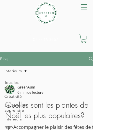
GreenAum Végétal
07 78 16 04 57
Blog
Interieurs
Tous les
GreenAum
posts
6 min de lecture
Créativité
Quelles sont les plantes de
Découvrir et
apprendre
Noël les plus populaires?
Interieurs
<p>Accompagner le plaisir des fêtes de fin
DIY