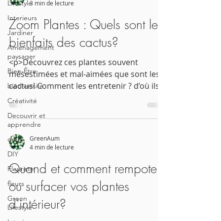
Lifestyle
3 min de lecture
Interieurs
Zoom Plantes : Quels sont les
Jardiner
bienfaits des cactus?
Aménagement
paysager
<p>Découvrez ces plantes souvent
Bien-Être
mésestimées et mal-aimées que sont les
cactus! Comment les entretenir ? d’où ils
biodiversité
viennent? où les installer ?et surtout
Créativité
quelles sont leurs bienfaits?<br /> Experts
Decouvrir et
des plantes d’intérieur et d’extérieur,nous
apprendre
répondons ici à toutes ces questions. </p>
GreenAum
deuil
4 min de lecture
DIY
Quand et comment rempoter
Fleuriste
ou surfacer vos plantes
fleurs
Green
d'intérieur?
Lifestyle