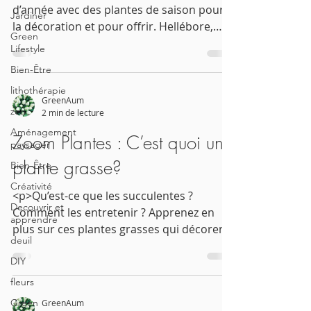
d’année avec des plantes de saison pour
Jardiner
la décoration et pour offrir. Hellébore,
Green
poinsettia, cactus de Noël, bien choisir et
Lifestyle
suivre nos conseil d’entretien pour les
Bien-Être
rendre belles et durables.</p>
lithothérapie
GreenAum
zen
2 min de lecture
Aménagement
Zoom Plantes : C’est quoi une
paysager
plante grasse?
Bien-Être
Créativité
<p>Qu’est-ce que les succulentes ?
Decouvrir et
Comment les entretenir ? Apprenez en
apprendre
plus sur ces plantes grasses qui décorent
deuil
de manière simple et apportent des
DIY
touches graphiques et naturelles à vos
espaces intérieurs, vos bureaux et même
fleurs
sur vos terrasses ensoleillées.</p>
Green
GreenAum