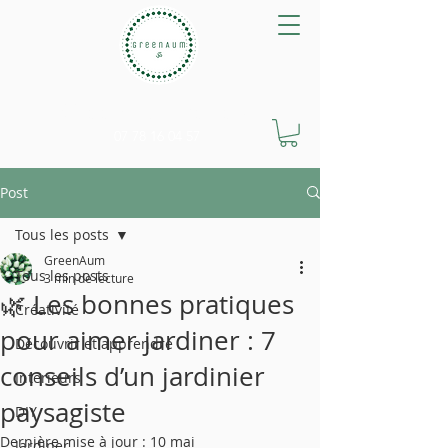
GreenAum Végétal
07 78 16 04 57
Post
Tous les posts
GreenAum
Tous les posts
3 min de lecture
🌿 Les bonnes pratiques
Créativité
pour aimer jardiner : 7
Découvrir et apprendre
conseils d’un jardinier
Interieurs
paysagiste
DIY
Dernière mise à jour :
10 mai
Jardiner