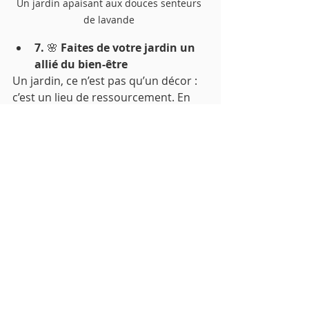
Un jardin apaisant aux douces senteurs 
de lavande 
7. 
🌸
 Faites de votre jardin un 
allié du bien-être
Un jardin, ce n’est pas qu’un décor : 
c’est un lieu de ressourcement. En 
l’aménageant selon vos envies, avec 
un coin lecture, un hamac à l’ombre 
ou un potager sensoriel, vous en 
ferez un espace de vie à part entière. 
Le jardin devient alors un refuge, un 
moment à soi, et plus seulement une 
surface à entretenir.
👉 En le concevant comme un lieu 
de plaisir, vous donnerez du sens à 
chaque geste de jardinage.
En résumé
Aimer jardiner, c’est surtout se 