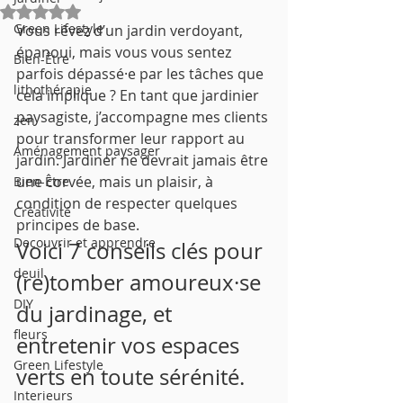
Noté NaN étoiles sur 5.
Green Lifestyle
Vous rêvez d’un jardin verdoyant, 
épanoui, mais vous vous sentez 
Bien-Être
parfois dépassé·e par les tâches que 
lithothérapie
cela implique ? En tant que jardinier 
paysagiste, j’accompagne mes clients 
zen
pour transformer leur rapport au 
Aménagement paysager
jardin. Jardiner ne devrait jamais être 
une corvée, mais un plaisir, à 
Bien-Être
condition de respecter quelques 
Créativité
principes de base. 
Decouvrir et apprendre
Voici 7 conseils clés pour 
deuil
(re)tomber amoureux·se 
DIY
du jardinage, et 
fleurs
entretenir vos espaces 
Green Lifestyle
verts en toute sérénité.
Interieurs