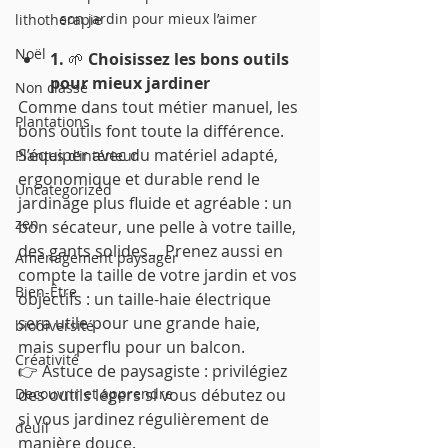
son jardin pour mieux l’aimer 
lithotherapie
Noël
1. 
🌱
 Choisissez les bons outils 
pour mieux jardiner
Non classé
Comme dans tout métier manuel, les 
Plantations
bons outils font toute la différence. 
S’équiper avec du matériel adapté, 
Plantes d’intérieur
ergonomique et durable rend le 
Uncategorized
jardinage plus fluide et agréable : un 
zen
bon sécateur, une pelle à votre taille, 
des gants solides… Prenez aussi en 
Aménagement paysager
compte la taille de votre jardin et vos 
Bien-Être
objectifs : un taille-haie électrique 
sera utile pour une grande haie, 
biodiversité
mais superflu pour un balcon.
Créativité
👉 Astuce de paysagiste : privilégiez 
Decouvrir et apprendre
des outils légers si vous débutez ou 
si vous jardinez régulièrement de 
deuil
manière douce.