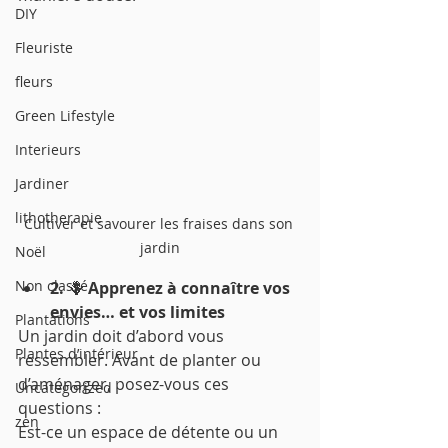
DIY
Fleuriste
fleurs
Green Lifestyle
Interieurs
Jardiner
lithotherapie
Cultiver et savourer les fraises dans son 
jardin
Noël
Non classé
2. 
🪻
 Apprenez à connaître vos 
envies… et vos limites
Plantations
Un jardin doit d’abord vous 
Plantes d’intérieur
ressembler. Avant de planter ou 
d’aménager, posez-vous ces 
Uncategorized
questions :
zen
Est-ce un espace de détente ou un 