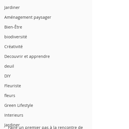
Jardiner
Aménagement paysager
Bien-Être
biodiversité
Créativité
Decouvrir et apprendre
deuil
DIY
Fleuriste
fleurs
Green Lifestyle
Interieurs
Jardiner
Faire un premier pas à la rencontre de 