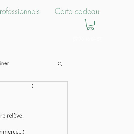
rofessionnels
Carte cadeau
07 78 16 04 57
iner
r
Bien-Être
yle
Interieurs
re relève 
ommerce…) 