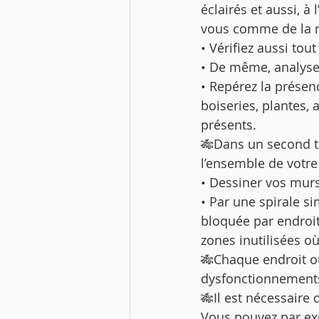
éclairés et aussi, à 
vous comme de la r
• Vérifiez aussi tou
• De même, analysez
• Repérez la présenc
boiseries, plantes,
présents. 
🎋Dans un second te
l’ensemble de votre
• Dessiner vos murs
• Par une spirale si
bloquée par endroit 
zones inutilisées où
🎋Chaque endroit où
dysfonctionnements
🎋Il est nécessaire
Vous pouvez par ex