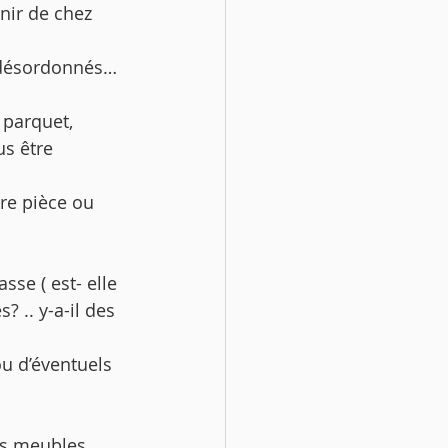
enir de chez 
s désordonnés… 
 parquet, 
s être 
re pièce ou 
sse ( est- elle 
 .. y-a-il des 
ou d’éventuels 
es meubles 