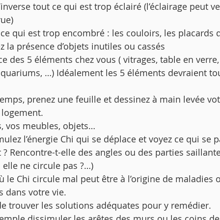
l’inverse tout ce qui est trop éclairé (l’éclairage peut v
ue) 
t ce qui est trop encombré : les couloirs, les placard
 la présence d’objets inutiles ou cassés 
e des 5 éléments chez vous ( vitrages, table en verre,
 aquariums, …) Idéalement les 5 éléments devraient tou
mps, prenez une feuille et dessinez à main levée vot
 logement. 
, vos meubles, objets… 
mulez l’énergie Chi qui se déplace et voyez ce qui se pa
? Rencontre-t-elle des angles ou des parties saillantes?
 elle ne circule pas ?…) 
 le Chi circule mal peut être à l’origine de maladies 
 dans votre vie. 
 de trouver les solutions adéquates pour y remédier. 
emple dissimuler les arêtes des murs ou les coins d