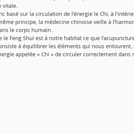
paysager
Bien-Être
biodiversité
Créativité
 vitale.  
c basé sur la circulation de l’énergie le Chi, à l’intéri
ême principe, la médecine chinoise veille à l’harmon
deuil
DIY
Fleuriste
fleurs
Green Lifesty
dans le corps humain . 
 le Feng Shui est à notre habitat ce que l’acupuncture
consiste à équilibrer les éléments qui nous entourent,
nergie appelée « Chi » de circuler correctement dans n