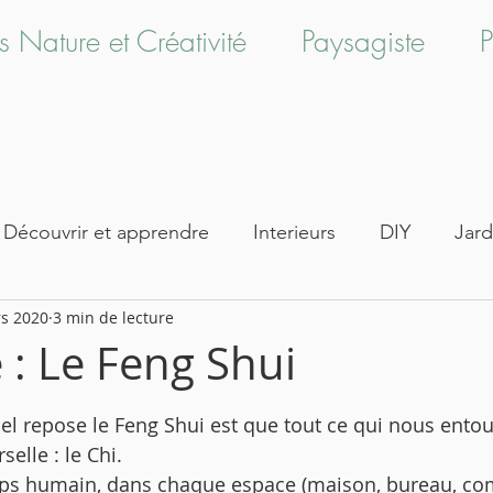
rs Nature et Créativité
Paysagiste
P
GreenAum Végétal
Découvrir et apprendre
Interieurs
DIY
Jard
s 2020
3 min de lecture
e
lithothérapie
zen
Aménagement paysage
 : Le Feng Shui
sur 5.
 apprendre
deuil
DIY
fleurs
Green Lifest
uel repose le Feng Shui est que tout ce qui nous entou
elle : le Chi. 
ps humain, dans chaque espace (maison, bureau, c