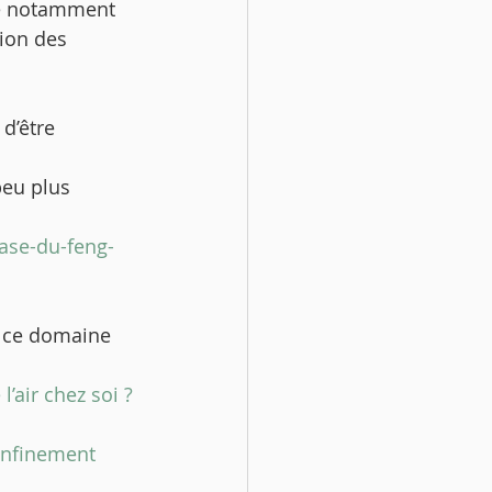
te notamment 
ion des 
d’être 
peu plus 
ase-du-feng-
i ce domaine 
’air chez soi ?
nfinement