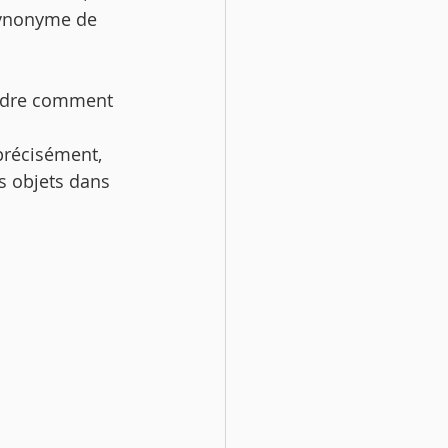
synonyme de 
ndre comment 
précisément, 
 objets dans 