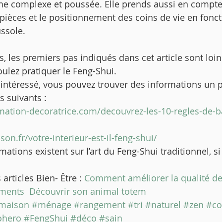
he complexe et poussée. Elle prends aussi en comp
 pièces et le positionnement des coins de vie en fonct
ssole.  
, les premiers pas indiqués dans cet article sont loin 
oulez pratiquer le Feng-Shui. 
 a intéressé, vous pouvez trouver des informations un 
s suivants : 
mation-decoratrice.com/decouvrez-les-10-regles-de-b
on.fr/votre-interieur-est-il-feng-shui/
tions existent sur l’art du Feng-Shui traditionnel, s
articles Bien- Être : 
Comment améliorer la qualité de l
éments 
Découvrir son animal totem
maison
#ménage
#rangement
#tri
#naturel
#zen
#co
ohero
#FengShui
#déco
#sain