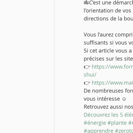
🎋C’est une démarc
l’orientation de vos
directions de la bou
Vous l’aurez compris
suffisants si vous v
Si cet article vous
précises sur les site
👉
 https://www.for
shui/
👉
 https://www.mais
De nombreuses forma
vous intéresse ☺️ 
Retrouvez aussi nos 
Découvrez les 5 él
#énergie
#plante
#
#apprendre
#zerot