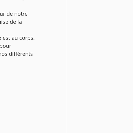
eur de notre 
ise de la 
le
Interieurs
 est au corps. 
 pour 
os différents 