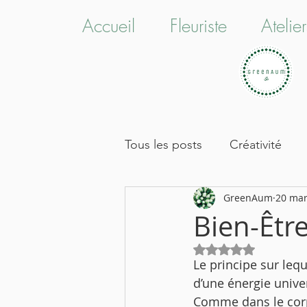
Accueil
Fleuriste
Atelie
Tous les posts
Créativité
GreenAum
20 mar
Green Lifestyle
Bien-Êtr
Bien-Être
Noté NaN étoiles 
Créativité
Decouvrir et
Le principe sur leq
d’une énergie univers
Comme dans le cor