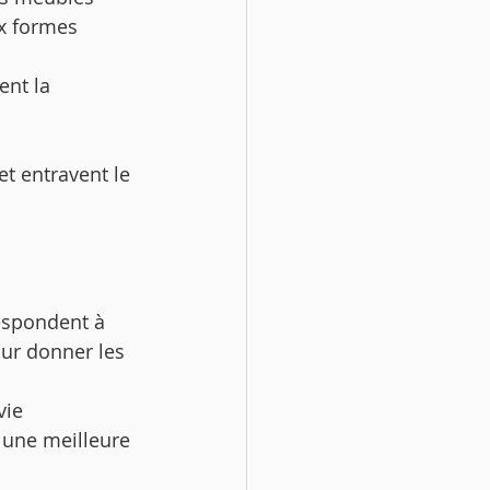
x formes 
ent la 
et entravent le 
respondent à 
ur donner les 
vie 
 une meilleure 