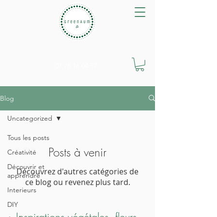
GreenAum Végétal
07 78 16 04 57
Blog
Uncategorized
Tous les posts
Posts à venir
Créativité
Découvrir et
Découvrez d'autres catégories de
apprendre
ce blog ou revenez plus tard.
Interieurs
DIY
Inspirations végétales, fleurs,