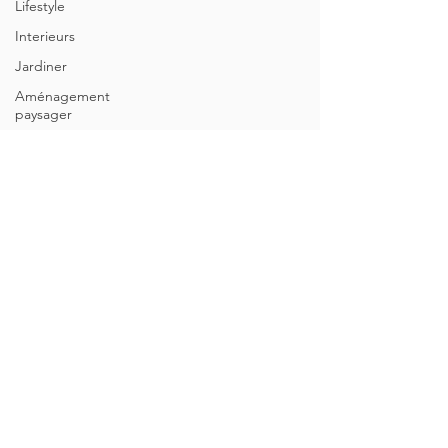
Lifestyle
Interieurs
Jardiner
Aménagement
paysager
Bien-Être
biodiversité
Créativité
Decouvrir et
apprendre
deuil
DIY
Politique de confidentialité
Fleuriste
FAQ - Foire aux questions
fleurs
Conditions Générales de Ventes
Green
Lifestyle
2026 GreenAum Végétal - Tous droits réservés