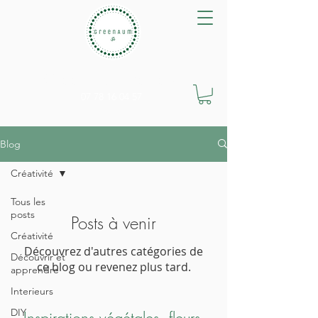
GreenAum Végétal
07 78 16 04 57
Blog
Créativité
Tous les
posts
Posts à venir
Créativité
Découvrez d'autres catégories de
Découvrir et
ce blog ou revenez plus tard.
apprendre
Interieurs
DIY
Inspirations végétales, fleurs,