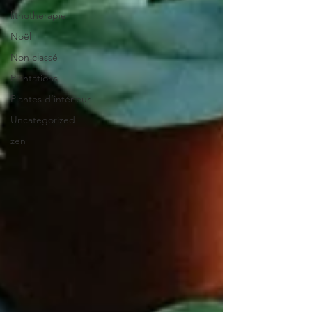
lithotherapie
Noël
Non classé
Plantations
Plantes d’intérieur
Uncategorized
zen