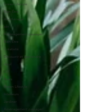
Green Lifestyle
Bien-Être
lithothérapie
zen
Aménagement paysager
Bien-Être
Créativité
Decouvrir et apprendre
deuil
DIY
fleurs
Green Lifestyle
Interieurs
Jardiner
Aménagement paysager