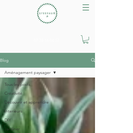
GreenAum Végétal
07 78 16 04 57
Blog
Aménagement paysager
Tous les posts
Créativité
Découvrir et apprendre
Interieurs
DIY
Jardiner